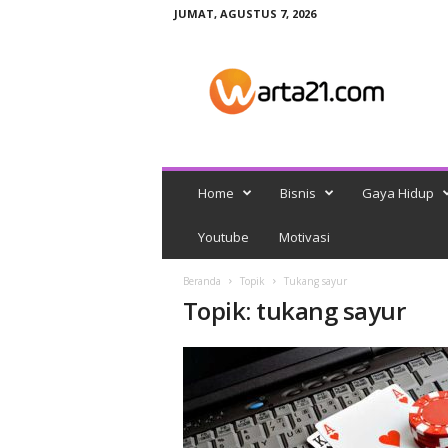
JUMAT, AGUSTUS 7, 2026
w
a
r
t
a
2
1
Home
Bisnis
Gaya Hidup
Youtube
Motivasi
Beranda
Topik
Tukang sayur
Topik: tukang sayur