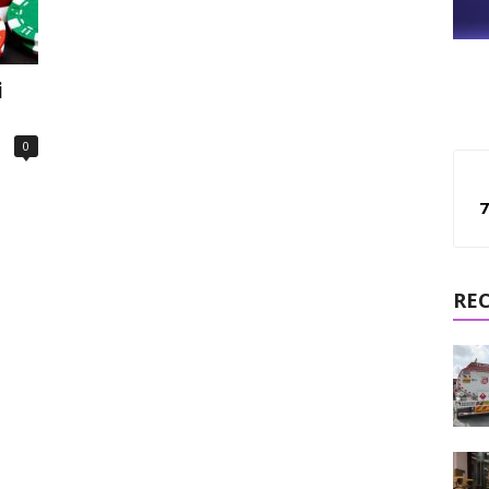
i
0
7
RE