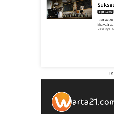
Sukses
Tips Sales
Buat kalian
khawatir ap
Pasalnya, ha
I