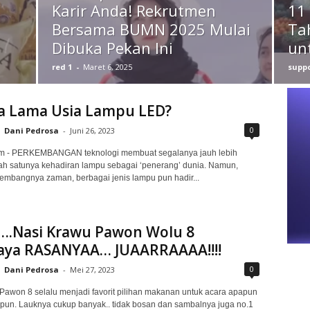
Karir Anda! Rekrutmen
11
Bersama BUMN 2025 Mulai
Ta
Dibuka Pekan Ini
un
red 1
-
Maret 6, 2025
suppo
a Lama Usia Lampu LED?
0
Dani Pedrosa
-
Juni 26, 2023
m - PERKEMBANGAN teknologi membuat segalanya jauh lebih
h satunya kehadiran lampu sebagai ‘penerang’ dunia. Namun,
kembangnya zaman, berbagai jenis lampu pun hadir...
.Nasi Krawu Pawon Wolu 8
aya RASANYAA… JUAARRAAAA!!!!
0
Dani Pedrosa
-
Mei 27, 2023
Pawon 8 selalu menjadi favorit pilihan makanan untuk acara apapun
un. Lauknya cukup banyak.. tidak bosan dan sambalnya juga no.1