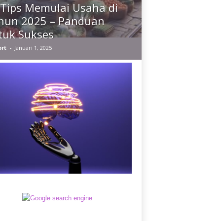
 Tips Memulai Usaha di
hun 2025 – Panduan
tuk Sukses
rt
-
Januari 1, 2025