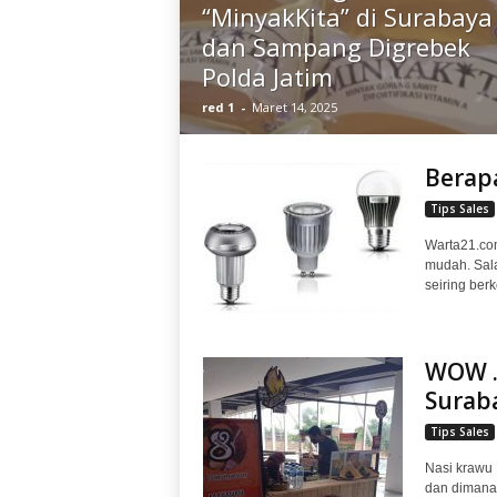
“MinyakKita” di Surabaya
dan Sampang Digrebek
Polda Jatim
red 1
-
Maret 14, 2025
Berap
Tips Sales
Warta21.co
mudah. Sala
seiring ber
WOW …
Surab
Tips Sales
Nasi krawu 
dan dimanap