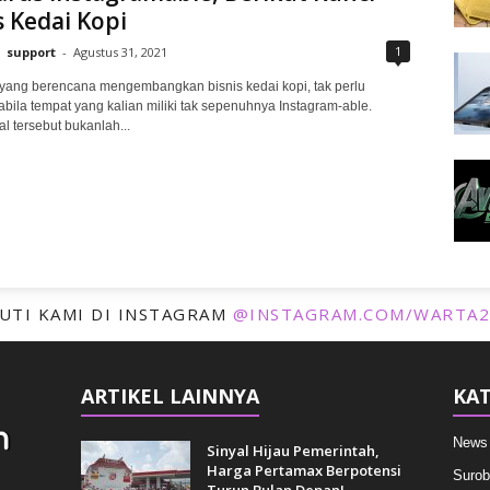
 Kedai Kopi
1
support
-
Agustus 31, 2021
 yang berencana mengembangkan bisnis kedai kopi, tak perlu
abila tempat yang kalian miliki tak sepenuhnya Instagram-able.
l tersebut bukanlah...
KUTI KAMI DI INSTAGRAM
@INSTAGRAM.COM/WARTA2
ARTIKEL LAINNYA
KAT
News
Sinyal Hijau Pemerintah,
Harga Pertamax Berpotensi
Surob