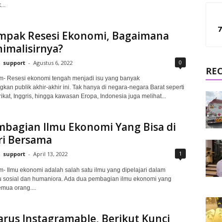
..
7
ampak Resesi Ekonomi, Bagaimana
imalisirnya?
0
support
-
Agustus 6, 2022
RE
m- Resesi ekonomi tengah menjadi isu yang banyak
gkan publik akhir-akhir ini. Tak hanya di negara-negara Barat seperti
ikat, Inggris, hingga kawasan Eropa, Indonesia juga melihat...
mbagian Ilmu Ekonomi Yang Bisa di
ri Bersama
1
support
-
April 13, 2022
- Ilmu ekonomi adalah salah satu ilmu yang dipelajari dalam
u sosial dan humaniora. Ada dua pembagian ilmu ekonomi yang
emua orang....
rus Instagramable, Berikut Kunci