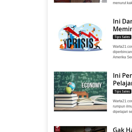
menurut kak.
Ini D
Memin
Tips Sales
Warta21.co
diperbincan
Amerika Ser
Ini Pe
Pelaja
Tips Sales
Warta21.com
rumpun ilm
dipelajari s
Gak Ha