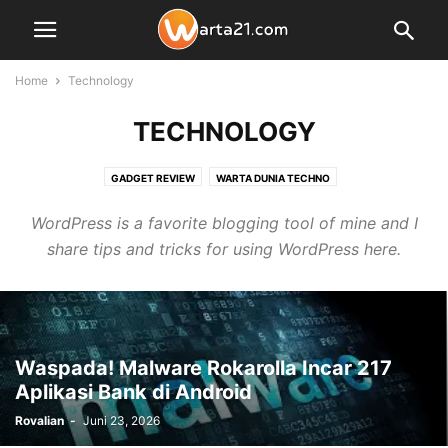
Home
Technology
TECHNOLOGY
GADGET REVIEW
WARTA DUNIA TECHNO
WordPress is a favorite blogging tool of mine and I
share tips and tricks for using WordPress here.
Waspada! Malware Rokarolla Incar 217
Aplikasi Bank di Android
Rovalian
-
Juni 23, 2026