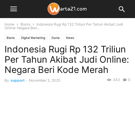
Home
Bisnis
Indonesia Rugi Rp 132 Triliun Per Tahun Akibat Judi
Online: Negara Beri...
Bisnis
Digital Marketing
Dunia
News
Indonesia Rugi Rp 132 Triliun
Per Tahun Akibat Judi Online:
Negara Beri Kode Merah
343
0
By
support
-
November 3, 2025