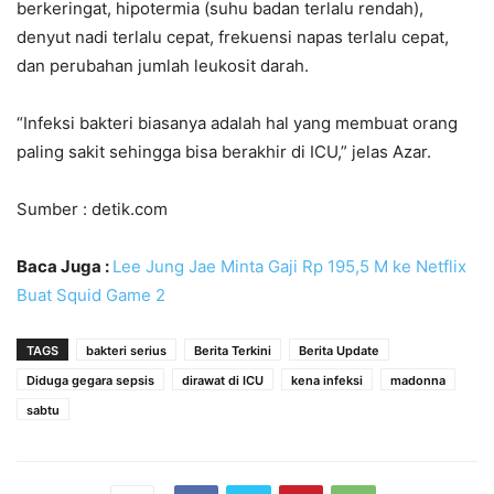
berkeringat, hipotermia (suhu badan terlalu rendah),
denyut nadi terlalu cepat, frekuensi napas terlalu cepat,
dan perubahan jumlah leukosit darah.
“Infeksi bakteri biasanya adalah hal yang membuat orang
paling sakit sehingga bisa berakhir di ICU,” jelas Azar.
Sumber : detik.com
Baca Juga :
Lee Jung Jae Minta Gaji Rp 195,5 M ke Netflix
Buat Squid Game 2
TAGS
bakteri serius
Berita Terkini
Berita Update
Diduga gegara sepsis
dirawat di ICU
kena infeksi
madonna
sabtu