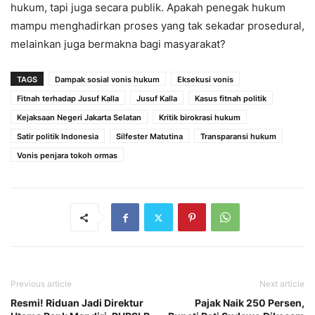
hukum, tapi juga secara publik. Apakah penegak hukum
mampu menghadirkan proses yang tak sekadar prosedural,
melainkan juga bermakna bagi masyarakat?
TAGS
Dampak sosial vonis hukum
Eksekusi vonis
Fitnah terhadap Jusuf Kalla
Jusuf Kalla
Kasus fitnah politik
Kejaksaan Negeri Jakarta Selatan
Kritik birokrasi hukum
Satir politik Indonesia
Silfester Matutina
Transparansi hukum
Vonis penjara tokoh ormas
Previous article
Next article
Resmi! Riduan Jadi Direktur
Pajak Naik 250 Persen,