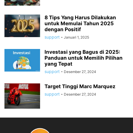
8 Tips Yang Harus Dilakukan
untuk Memulai Tahun 2025
dengan Positif
support
-
Januari 1, 2025
Investasi yang Bagus di 2025:
Panduan untuk Memilih Pilihan
yang Tepat
support
-
Desember 27, 2024
Target Tinggi Marc Marquez
support
-
Desember 27, 2024