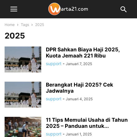
Home
Tags
2025
2025
DPR Sahkan Biaya Haji 2025,
Kuota Jemaah 221 Ribu
support
-
Januari 7, 2025
Berangkat Haji 2025? Cek
Jadwalnya
support
-
Januari 4, 2025
11 Tips Memulai Usaha di Tahun
2025 – Panduan untuk...
support
-
Januari 1, 2025