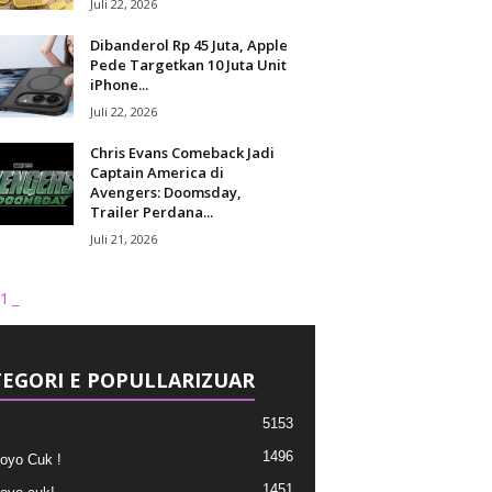
Juli 22, 2026
Dibanderol Rp 45 Juta, Apple
Pede Targetkan 10 Juta Unit
iPhone...
Juli 22, 2026
Chris Evans Comeback Jadi
Captain America di
Avengers: Doomsday,
Trailer Perdana...
Juli 21, 2026
1_
EGORI E POPULLARIZUAR
5153
1496
oyo Cuk !
1451