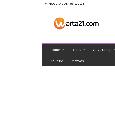
MINGGU, AGUSTUS 9, 2026
w
a
r
t
a
2
1
Home
Bisnis
Gaya Hidup
Youtube
Motivasi