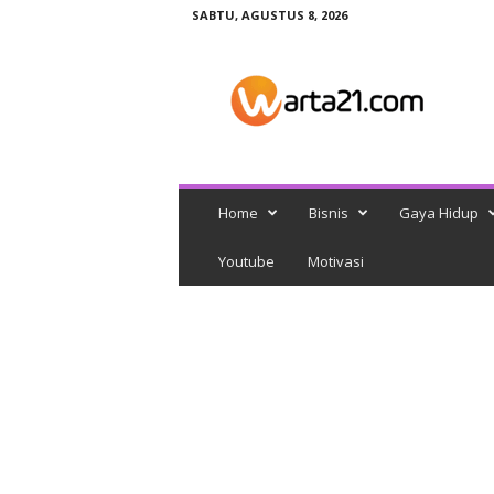
SABTU, AGUSTUS 8, 2026
w
a
r
t
a
2
1
Home
Bisnis
Gaya Hidup
Youtube
Motivasi