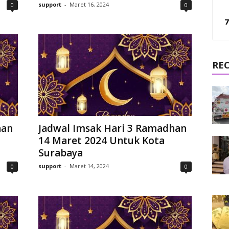
support
-
Maret 16, 2024
0
0
7
RE
han
Jadwal Imsak Hari 3 Ramadhan
14 Maret 2024 Untuk Kota
Surabaya
support
-
Maret 14, 2024
0
0