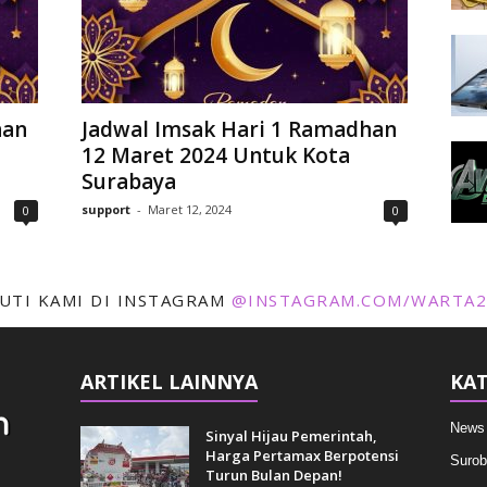
han
Jadwal Imsak Hari 1 Ramadhan
12 Maret 2024 Untuk Kota
Surabaya
support
-
Maret 12, 2024
0
0
KUTI KAMI DI INSTAGRAM
@INSTAGRAM.COM/WARTA2
ARTIKEL LAINNYA
KAT
News
Sinyal Hijau Pemerintah,
Harga Pertamax Berpotensi
Surob
Turun Bulan Depan!