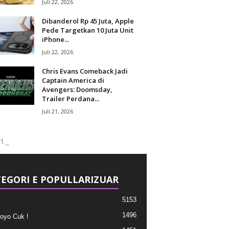
Juli 22, 2026
Dibanderol Rp 45 Juta, Apple
Pede Targetkan 10 Juta Unit
iPhone...
Juli 22, 2026
Chris Evans Comeback Jadi
Captain America di
Avengers: Doomsday,
Trailer Perdana...
Juli 21, 2026
1_
EGORI E POPULLARIZUAR
5153
1496
oyo Cuk !