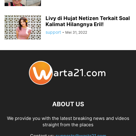
Livy di Hujat Netizen Terkait Soal
Kalimat Hilangnya Eril!
support
-
Mei 31, 2022
ABOUT US
We provide you with the latest breaking news and videos
straight from the places
Contact us:
supports@warta21.com