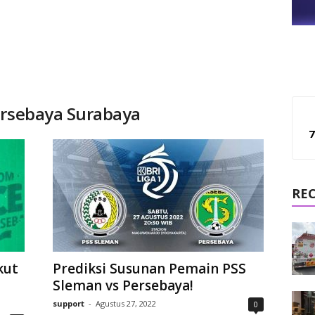
ersebaya Surabaya
7
RE
kut
Prediksi Susunan Pemain PSS
Sleman vs Persebaya!
support
-
Agustus 27, 2022
0