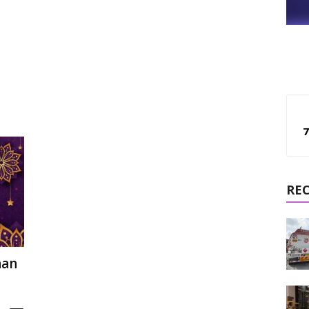
7
RE
han