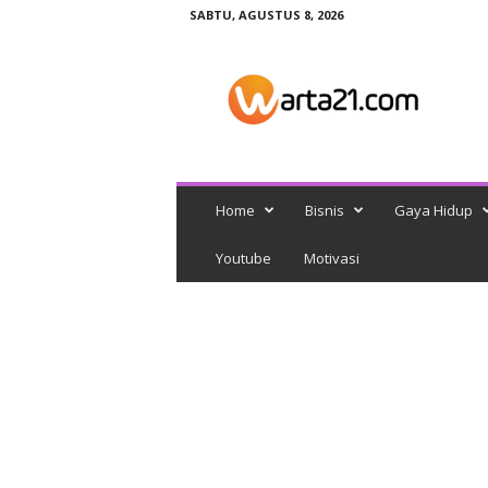
SABTU, AGUSTUS 8, 2026
w
a
r
t
a
2
1
Home
Bisnis
Gaya Hidup
Youtube
Motivasi