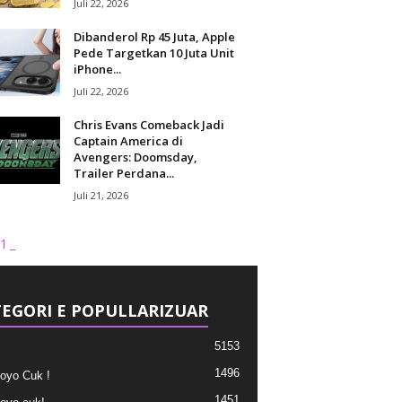
Juli 22, 2026
Dibanderol Rp 45 Juta, Apple
Pede Targetkan 10 Juta Unit
iPhone...
Juli 22, 2026
Chris Evans Comeback Jadi
Captain America di
Avengers: Doomsday,
Trailer Perdana...
Juli 21, 2026
1_
EGORI E POPULLARIZUAR
5153
1496
oyo Cuk !
1451