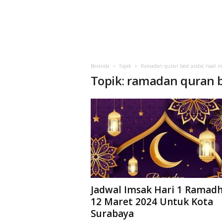
Beranda
Topik
Ramadan quran best arabic naat in
Topik: ramadan quran b
Jadwal Imsak Hari 1 Ramad
12 Maret 2024 Untuk Kota
Surabaya