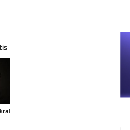
tis
kral