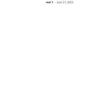
red 1
-
Juni 27, 2025