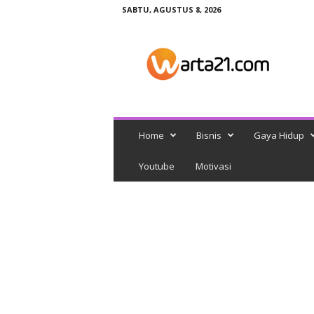
SABTU, AGUSTUS 8, 2026
w
a
r
t
a
2
1
Home
Bisnis
Gaya Hidup
Youtube
Motivasi