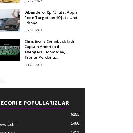
Juli 22, 2026
Dibanderol Rp 45 Juta, Apple
Pede Targetkan 10 Juta Unit
iPhone...
Juli 22, 2026
Chris Evans Comeback Jadi
Captain America di
Avengers: Doomsday,
Trailer Perdana...
Juli 21, 2026
1_
EGORI E POPULLARIZUAR
5153
1496
oyo Cuk !
1451