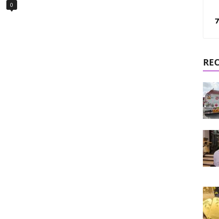
0
7
RE