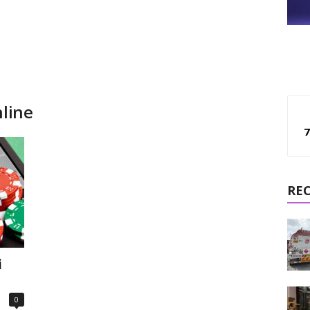
nline
7
RE
i
0