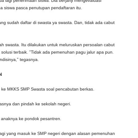
da lagi penerimaan siswa. Dia berjanji mengevaluasi
a siswa pasca penutupan pendaftaran itu.
ang sudah daftar di swasta ya swasta. Dan, tidak ada cabut
h swasta. Itu dilakukan untuk meluruskan persoalan cabut
olusi terbaik. ”Tidak ada pemenuhan pagu jalur apa pun.
ndisinya,” tegasnya.
N
r ke MKKS SMP Swasta soal pencabutan berkas.
asnya dan pindah ke sekolah negeri.
 anaknya ke pondok pesantren.
 lagi yang masuk ke SMP negeri dengan alasan pemenuhan