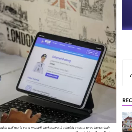
7
REC
ah wali murid yang menarik berkasnya di sekolah swasta terus bertambah.