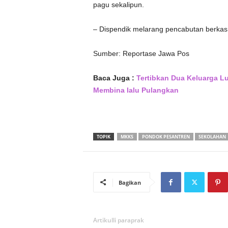
pagu sekalipun.
– Dispendik melarang pencabutan berkas
Sumber: Reportase Jawa Pos
Baca Juga :
Tertibkan Dua Keluarga Lu
Membina lalu Pulangkan
TOPIK
MKKS
PONDOK PESANTREN
SEKOLAHAN
Bagikan
Artikulli paraprak