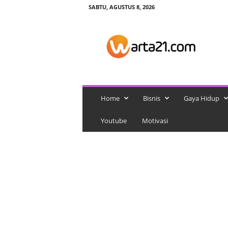
SABTU, AGUSTUS 8, 2026
w
a
r
t
a
2
1
Home
Bisnis
Gaya Hidup
Youtube
Motivasi