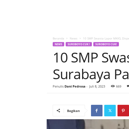
Beranda
News
10 SMP Swasta Lapor MKKS, Dispe
NEWS
SUROBOYO CUK !
SUROBOYO CUK!
10 SMP Swas
Surabaya Pa
Penulis
Dani Pedrosa
-
Juli 8, 2023
669
Bagikan