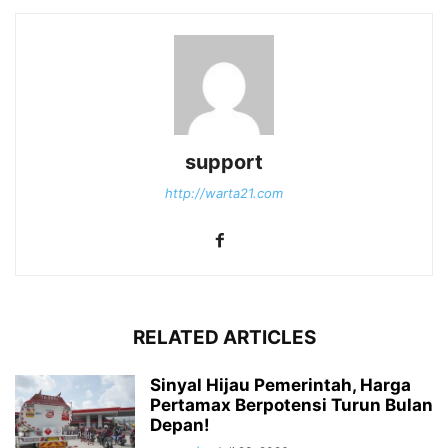
support
http://warta21.com
RELATED ARTICLES
Sinyal Hijau Pemerintah, Harga
Pertamax Berpotensi Turun Bulan
Depan!