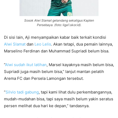
Sosok Alwi Slamat gelandang sekaligus Kapten
Persebaya. (foto: liga1.skor.id).
Di sisi lain, Aji menyampaikan kabar baik terkait kondisi
Alwi Slamat
dan
Leo Lelis
. Akan tetapi, dua pemain lainnya,
Marselino Ferdinan dan Muhammad Supriadi belum bisa.
”
Alwi sudah ikut latihan
, Marsel kayaknya masih belum bisa,
Supriadi juga masih belum bisa,” lanjut mantan pelatih
Arema FC dan Persela Lamongan tersebut.
”
Silvio tadi gabung
, tapi kami lihat dulu perkembangannya,
mudah-mudahan bisa, tapi saya masih belum yakin seratus
persen melihat dua hari ke depan,” tandasnya.