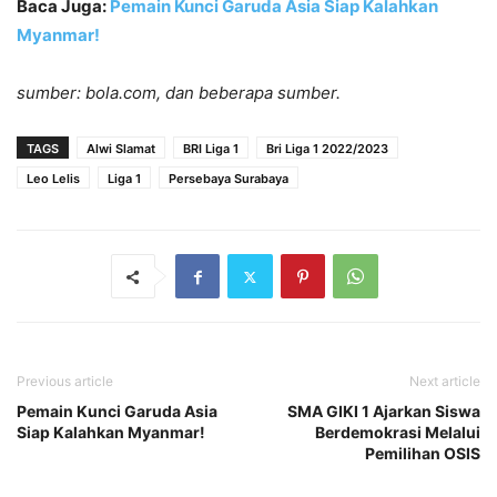
Baca Juga:
Pemain Kunci Garuda Asia Siap Kalahkan
Myanmar!
sumber: bola.com, dan beberapa sumber.
TAGS
Alwi Slamat
BRI Liga 1
Bri Liga 1 2022/2023
Leo Lelis
Liga 1
Persebaya Surabaya
Previous article
Next article
Pemain Kunci Garuda Asia
SMA GIKI 1 Ajarkan Siswa
Siap Kalahkan Myanmar!
Berdemokrasi Melalui
Pemilihan OSIS