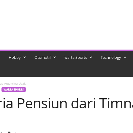
Hobby
Otomotif
warta Sports
Technology
nas Argentina Usai…
WARTA SPORTS
ria Pensiun dari Timn
2
0