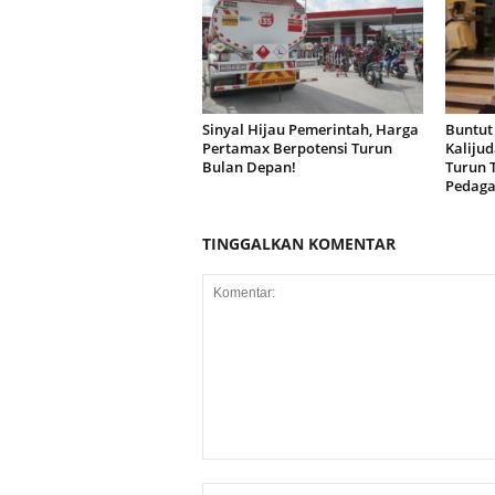
Sinyal Hijau Pemerintah, Harga
Buntut
Pertamax Berpotensi Turun
Kaliju
Bulan Depan!
Turun 
Pedag
TINGGALKAN KOMENTAR