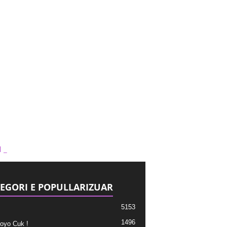
1_
EGORI E POPULLARIZUAR
5153
1496
oyo Cuk !