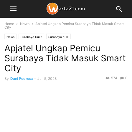
Home
News
Apjatel Ungkap Pemicu Surabaya Tidak Masuk Smart
City
News
Suroboyo Cuk !
Suroboyo cuk!
Apjatel Ungkap Pemicu
Surabaya Tidak Masuk Smart
City
574
0
By
Dani Pedrosa
-
Juli 5, 2023