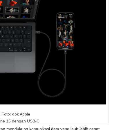
Foto: dok Apple
one 15 dengan USB-C
kan mendukung komunikasi data yang jauh lebih cepat