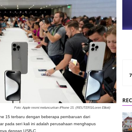
7
REC
Foto: Apple resmi meluncurkan iPhone 15. (REUTERS/Loren Elliott)
hone 15 terbaru dengan beberapa pembaruan dari
r pada seri kali ini adalah perusahaan menghapus
nya dengan USB-C.