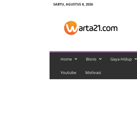
SABTU, AGUSTUS 8, 2026
w
a
r
t
a
2
1
Home
Bisnis
Gaya Hidup
Youtube
Motivasi