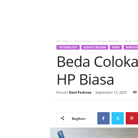
Beranda
Technology
Gadget Review
Beda Col
TECHNOLOGY
GADGET REVIEW
NEWS
WARTA D
Beda Coloka
HP Biasa
Penulis
Dani Pedrosa
-
September 13, 2023
Bagikan