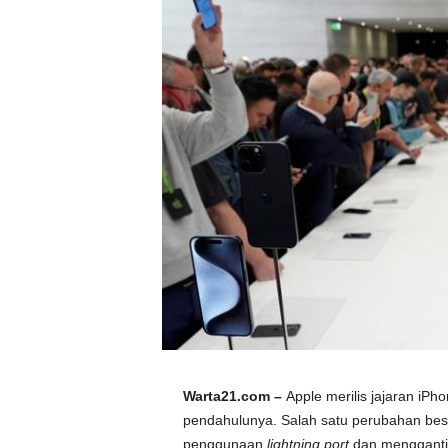
Warta21.com –
Apple merilis jajaran iP
pendahulunya. Salah satu perubahan besa
penggunaan
lightning port
dan mengganti