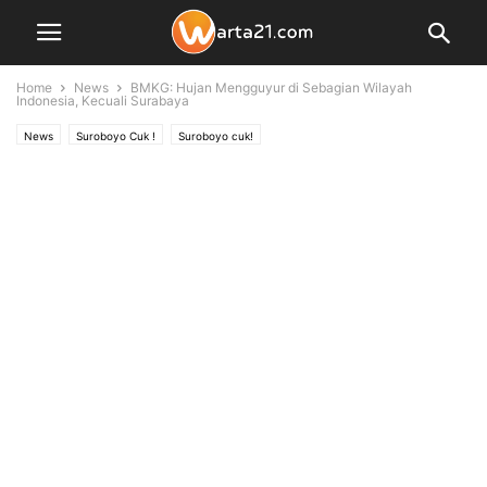
Home
News
BMKG: Hujan Mengguyur di Sebagian Wilayah
Indonesia, Kecuali Surabaya
News
Suroboyo Cuk !
Suroboyo cuk!