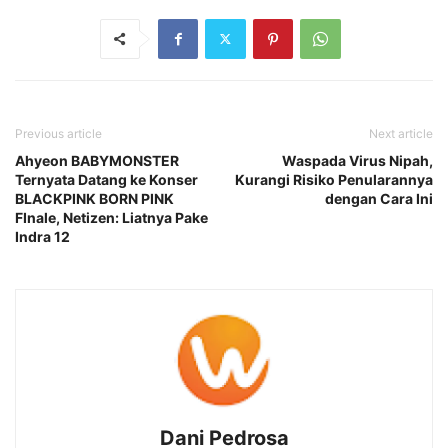
Previous article
Next article
Ahyeon BABYMONSTER
Waspada Virus Nipah,
Ternyata Datang ke Konser
Kurangi Risiko Penularannya
BLACKPINK BORN PINK
dengan Cara Ini
FInale, Netizen: Liatnya Pake
Indra 12
Dani Pedrosa