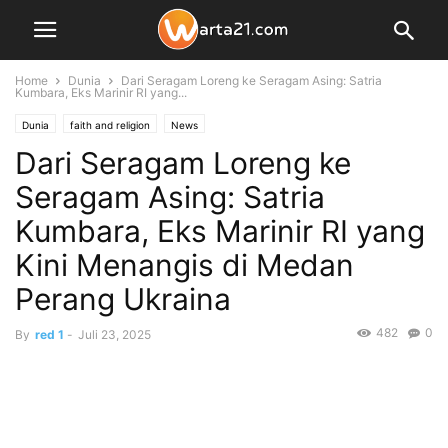
Home
Dunia
Dari Seragam Loreng ke Seragam Asing: Satria
Kumbara, Eks Marinir RI yang...
Dunia
faith and religion
News
Dari Seragam Loreng ke
Seragam Asing: Satria
Kumbara, Eks Marinir RI yang
Kini Menangis di Medan
Perang Ukraina
482
0
By
red 1
-
Juli 23, 2025