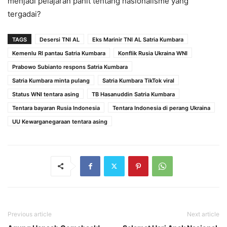
menjadi pelajaran pahit tentang nasionalisme yang
tergadai?
TAGS
Desersi TNI AL
Eks Marinir TNI AL Satria Kumbara
Kemenlu RI pantau Satria Kumbara
Konflik Rusia Ukraina WNI
Prabowo Subianto respons Satria Kumbara
Satria Kumbara minta pulang
Satria Kumbara TikTok viral
Status WNI tentara asing
TB Hasanuddin Satria Kumbara
Tentara bayaran Rusia Indonesia
Tentara Indonesia di perang Ukraina
UU Kewarganegaraan tentara asing
Previous article
Next article