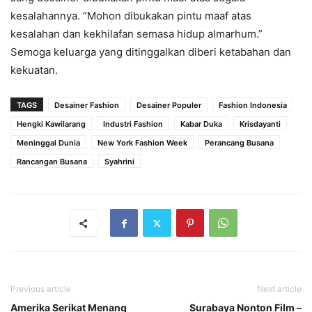
kesalahannya. “Mohon dibukakan pintu maaf atas
kesalahan dan kekhilafan semasa hidup almarhum.”
Semoga keluarga yang ditinggalkan diberi ketabahan dan
kekuatan.
TAGS
Desainer Fashion
Desainer Populer
Fashion Indonesia
Hengki Kawilarang
Industri Fashion
Kabar Duka
Krisdayanti
Meninggal Dunia
New York Fashion Week
Perancang Busana
Rancangan Busana
Syahrini
Previous article
Next article
Amerika Serikat Menang
Surabaya Nonton Film –