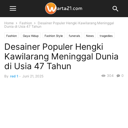
Home
Fashion
Desainer Populer Hengki Kawilarang Meninggal
Dunia di Usia 47 Tahun
Fashion
Gaya Hidup
Fashion Style
funerals
News
tragedies
Desainer Populer Hengki
Kawilarang Meninggal Dunia
di Usia 47 Tahun
304
0
By
red 1
-
Juni 21, 2025