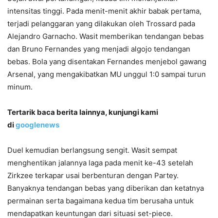
intensitas tinggi. Pada menit-menit akhir babak pertama,
terjadi pelanggaran yang dilakukan oleh Trossard pada
Alejandro Garnacho. Wasit memberikan tendangan bebas
dan Bruno Fernandes yang menjadi algojo tendangan
bebas. Bola yang disentakan Fernandes menjebol gawang
Arsenal, yang mengakibatkan MU unggul 1:0 sampai turun
minum.
Tertarik baca berita lainnya, kunjungi kami
di
googlenews
Duel kemudian berlangsung sengit. Wasit sempat
menghentikan jalannya laga pada menit ke-43 setelah
Zirkzee terkapar usai berbenturan dengan Partey.
Banyaknya tendangan bebas yang diberikan dan ketatnya
permainan serta bagaimana kedua tim berusaha untuk
mendapatkan keuntungan dari situasi set-piece.