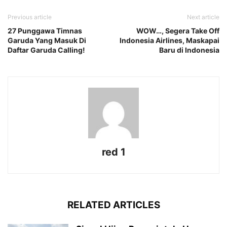
Previous article
Next article
27 Punggawa Timnas
WOW…, Segera Take Off
Garuda Yang Masuk Di
Indonesia Airlines, Maskapai
Daftar Garuda Calling!
Baru di Indonesia
red 1
RELATED ARTICLES