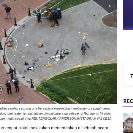
7
REC
adian setelah seorang pria bersenjata melepaskan tembakan di sebuah taman
r dari teater tempat latihan dimulai baru saja selesai, di Richmond, Virginia,
leh dari media sosial. (via REUTERS/CLARK FRIERSON/INSTAGRAM @BY.ESI)
kan empat pistol melakukan menembakan di sebuah acara