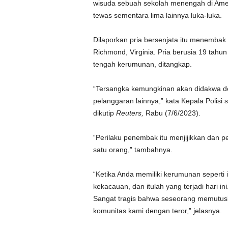
wisuda sebuah sekolah menengah di Amer
tewas sementara lima lainnya luka-luka.
Dilaporkan pria bersenjata itu menemba
Richmond, Virginia. Pria berusia 19 tah
tengah kerumunan, ditangkap.
“Tersangka kemungkinan akan didakwa d
pelanggaran lainnya,” kata Kepala Polis
dikutip
Reuters,
Rabu (7/6/2023).
“Perilaku penembak itu menjijikkan dan p
satu orang,” tambahnya.
“Ketika Anda memiliki kerumunan seperti 
kekacauan, dan itulah yang terjadi hari i
Sangat tragis bahwa seseorang memutusk
komunitas kami dengan teror,” jelasnya.