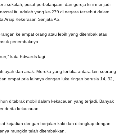
 sekolah, pusat perbelanjaan, dan gereja kini menjadi
ssal itu adalah yang ke-279 di negara tersebut dalam
ta Arsip Kekerasan Senjata AS.
angan ke empat orang atau lebih yang ditembak atau
ermasuk penembaknya.
un,” kata Edwards lagi.
 ayah dan anak. Mereka yang terluka antara lain seorang
dan empat pria lainnya dengan luka ringan berusia 14, 32,
ahun ditabrak mobil dalam kekacauan yang terjadi. Banyak
menderita kekacauan.
pat kejadian dengan berjalan kaki dan ditangkap dengan
aranya mungkin telah ditembakkan.