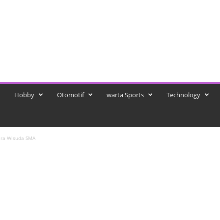
Hobby
Otomotif
warta Sports
Technology
ara Wisuda SMA