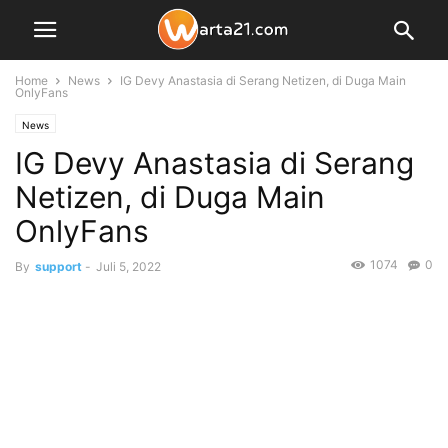
Home
News
IG Devy Anastasia di Serang Netizen, di Duga Main
OnlyFans
News
IG Devy Anastasia di Serang
Netizen, di Duga Main
OnlyFans
1074
0
By
support
-
Juli 5, 2022