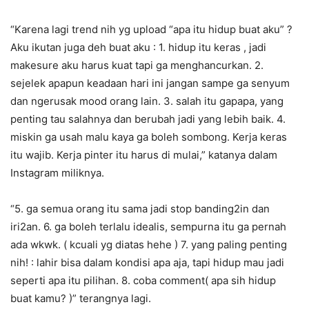
“Karena lagi trend nih yg upload “apa itu hidup buat aku” ?
Aku ikutan juga deh buat aku : 1. hidup itu keras , jadi
makesure aku harus kuat tapi ga menghancurkan. 2.
sejelek apapun keadaan hari ini jangan sampe ga senyum
dan ngerusak mood orang lain. 3. salah itu gapapa, yang
penting tau salahnya dan berubah jadi yang lebih baik. 4.
miskin ga usah malu kaya ga boleh sombong. Kerja keras
itu wajib. Kerja pinter itu harus di mulai,” katanya dalam
Instagram miliknya.
“5. ga semua orang itu sama jadi stop banding2in dan
iri2an. 6. ga boleh terlalu idealis, sempurna itu ga pernah
ada wkwk. ( kcuali yg diatas hehe ) 7. yang paling penting
nih! : lahir bisa dalam kondisi apa aja, tapi hidup mau jadi
seperti apa itu pilihan. 8. coba comment( apa sih hidup
buat kamu? )” terangnya lagi.