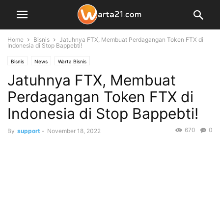
Home
Bisnis
Jatuhnya FTX, Membuat Perdagangan Token FTX di
Indonesia di Stop Bappebti!
Bisnis
News
Warta Bisnis
Jatuhnya FTX, Membuat
Perdagangan Token FTX di
Indonesia di Stop Bappebti!
670
0
By
support
-
November 18, 2022