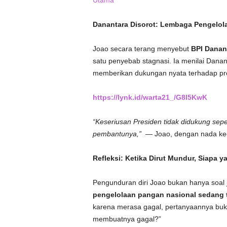
Utama
Danantara Disorot: Lembaga Pengelola
Joao secara terang menyebut
BPI Danan
satu penyebab stagnasi. Ia menilai Dana
memberikan dukungan nyata terhadap p
https://lynk.id/warta21_/G8l5KwK
“Keseriusan Presiden tidak didukung sep
pembantunya,”
— Joao, dengan nada k
Refleksi: Ketika Dirut Mundur, Siapa
Pengunduran diri Joao bukan hanya soal 
pengelolaan pangan nasional sedang t
karena merasa gagal, pertanyaannya buk
membuatnya gagal?”