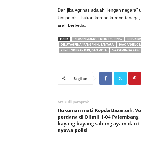
Dan jika Agrinas adalah “lengan negara” 
kini patah—bukan karena kurang tenaga, t
arah berbeda.
TOPIK
ALASAN MUNDUR DIRUT AGRINAS
BIROKRAS
DIRUT AGRINAS PANGAN NUSANTARA
JOAO ANGELO
PENGUNDURAN DIRI JOAO MOTA
SWASEMBADA PANG
Bagikan
Artikulli paraprak
Hukuman mati Kopda Bazarsah: Vo
perdana di Dilmil 1-04 Palembang,
bayang-bayang sabung ayam dan t
nyawa polisi