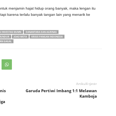
untuk menjamin hajat hidup orang banyak, maka lengan itu
api karena terlalu banyak tangan lain yang menarik ke
I INVESTASI BUMN
DANANTARA DAN AGRINAS
 MUNDUR
JOAO MOTA
KRISIS PANGAN INDONESIA
AN GAGAL
Artikulli tjetër
nis
Garuda Pertiwi Imbang 1:1 Melawan
Kamboja
iga