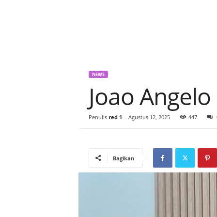
NEWS
Joao Angelo
Penulis
red 1
-
Agustus 12, 2025
447
Bagikan