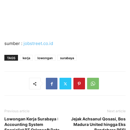
sumber :
jobstreet.co.id
TAGS
kerja
lowongan
surabaya
Previous article
Next article
Lowongan Kerja Surabaya :
Jejak Achsanul Qosasi, Bos
Accounting System
Madura United hingga Eks
Specialist PT Orlansoft Data
Bendahara PSSI