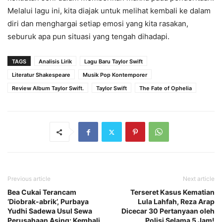
Melalui lagu ini, kita diajak untuk melihat kembali ke dalam
diri dan menghargai setiap emosi yang kita rasakan,
seburuk apa pun situasi yang tengah dihadapi.
TAGS
Analisis Lirik
Lagu Baru Taylor Swift
Literatur Shakespeare
Musik Pop Kontemporer
Review Album Taylor Swift.
Taylor Swift
The Fate of Ophelia
Previous article
Next article
Bea Cukai Terancam
Terseret Kasus Kematian
‘Diobrak-abrik’, Purbaya
Lula Lahfah, Reza Arap
Yudhi Sadewa Usul Sewa
Dicecar 30 Pertanyaan oleh
Perusahaan Asing: Kembali
Polisi Selama 5 Jam!