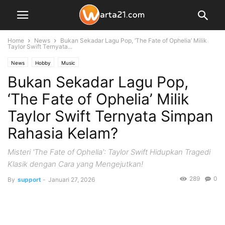
Home
News
Bukan Sekadar Lagu Pop, ‘The Fate of Ophelia’ Milik
Taylor Swift Ternyata...
News
Hobby
Music
Bukan Sekadar Lagu Pop,
‘The Fate of Ophelia’ Milik
Taylor Swift Ternyata Simpan
Rahasia Kelam?
Misteri 'The Fate of Ophelia': Taylor Swift Hidupkan Tragedi
Klasik dengan Cara yang Mengejutkan!
289
0
By
support
-
Januari 27, 2026