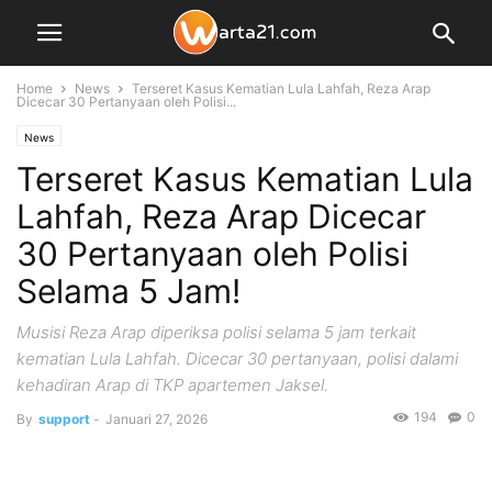
Home
News
Terseret Kasus Kematian Lula Lahfah, Reza Arap
Dicecar 30 Pertanyaan oleh Polisi...
News
Terseret Kasus Kematian Lula
Lahfah, Reza Arap Dicecar
30 Pertanyaan oleh Polisi
Selama 5 Jam!
Musisi Reza Arap diperiksa polisi selama 5 jam terkait
kematian Lula Lahfah. Dicecar 30 pertanyaan, polisi dalami
kehadiran Arap di TKP apartemen Jaksel.
194
0
By
support
-
Januari 27, 2026