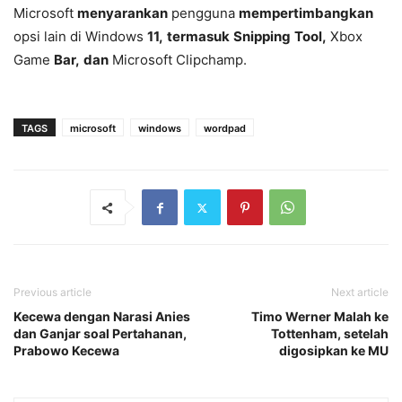
Microsoft
menyarankan
pengguna
mempertimbangkan
opsi
lain
di
Windows
11,
termasuk
Snipping
Tool,
Xbox
Game
Bar,
dan
Microsoft
Clipchamp.
TAGS
microsoft
windows
wordpad
Previous article
Next article
Kecewa dengan Narasi Anies
Timo Werner Malah ke
dan Ganjar soal Pertahanan,
Tottenham, setelah
Prabowo Kecewa
digosipkan ke MU