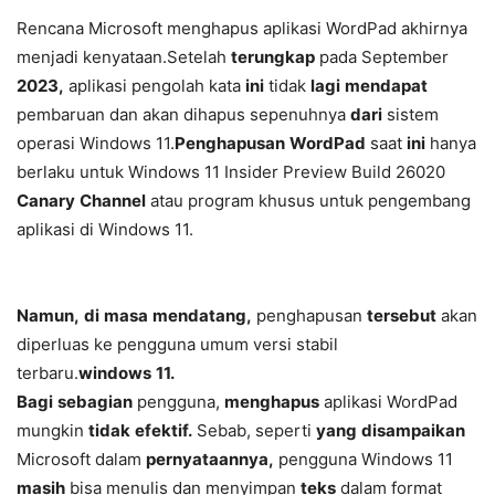
Rencana
Microsoft
menghapus
aplikasi
WordPad
akhirnya
menjadi
kenyataan.
Setelah
terungkap
pada
September
2023,
aplikasi
pengolah
kata
ini
tidak
lagi
mendapat
pembaruan
dan
akan
dihapus
sepenuhnya
dari
sistem
operasi
Windows
11.
Penghapusan
WordPad
saat
ini
hanya
berlaku
untuk
Windows
11
Insider
Preview
Build
26020
Canary
Channel
atau
program
khusus
untuk
pengembang
aplikasi
di
Windows
11.
Namun,
di
masa
mendatang,
penghapusan
tersebut
akan
diperluas
ke
pengguna
umum
versi
stabil
terbaru.
windows
11.
Bagi
sebagian
pengguna,
menghapus
aplikasi
WordPad
mungkin
tidak
efektif.
Sebab,
seperti
yang
disampaikan
Microsoft
dalam
pernyataannya,
pengguna
Windows
11
masih
bisa
menulis
dan
menyimpan
teks
dalam
format