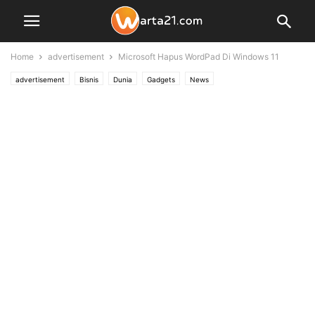
Home
advertisement
Microsoft Hapus WordPad Di Windows 11
advertisement
Bisnis
Dunia
Gadgets
News