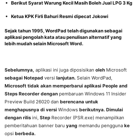
Berikut Syarat Warung Kecil Masih Boleh Jual LPG 3 Kg
Ketua KPK Firli Bahuri Resmi dipecat Jokowi
Sejak
tahun
1995,
WordPad
telah
digunakan
sebagai
aplikasi
pengolah
kata
atau
penulisan
alternatif
yang
lebih
mudah
selain
Microsoft
Word.
Sebelumnya,
aplikasi
ini
juga
diposisikan
oleh
Microsoft
sebagai
Notepad
versi
lanjutan.
Selain
WordPad,
Microsoft
tidak
akan
memperbarui
aplikasi
People
and
Steps
Recorder
dengan
pembaruan
Windows
11
Insider
Preview
Build
26020
dan
berencana
untuk
menghapusnya
di
versi
Windows
berikutnya.
Dimulai
dengan
rilis
ini,
Step
Recorder
(PSR.exe)
menampilkan
pemberitahuan
banner
baru
yang
memandu
pengguna
ke
opsi
berbeda.