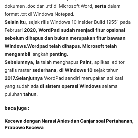
dokumen
.doc
dan
.rtf
di
Microsoft
Word,
serta
dalam
format
.txt
di
Windows
Notepad.
Selain
itu,
sejak
rilis
Windows
10
Insider
Build
19551
pada
Februari
2020,
WordPad
sudah
menjadi
fitur
opsional
sebelum
dihapus
dan
bukan
merupakan
fitur
bawaan
Windows.
Wordpad
telah
dihapus.
Microsoft
telah
mengambil
langkah
penting.
Sebelumnya,
ia
telah
menghapus
Paint,
aplikasi
editor
grafis
raster
sederhana,
di
Windows
10
sejak
tahun
2017.
Selanjutnya
WordPad
sendiri
merupakan
aplikasi
yang
sudah
ada
di
sistem
operasi
Windows
selama
puluhan
tahun.
baca juga :
Kecewa dengan Narasi Anies dan Ganjar soal Pertahanan,
Prabowo Kecewa