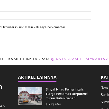
 browser ini untuk lain kali saya berkomentar.
KUTI KAMI DI INSTAGRAM
@INSTAGRAM.COM/WARTA2
ARTIKEL LAINNYA
KAT
News
Sinyal Hijau Pemerintah,
Harga Pertamax Berpotensi
Surob
Turun Bulan Depan!
Surob
Juli 23, 2026
 and