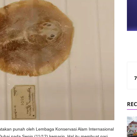
7
REC
yatakan punah oleh Lembaga Konservasi Alam Internasional
bai pada Senin (11/12) kemarin. Hal itu membuat pari