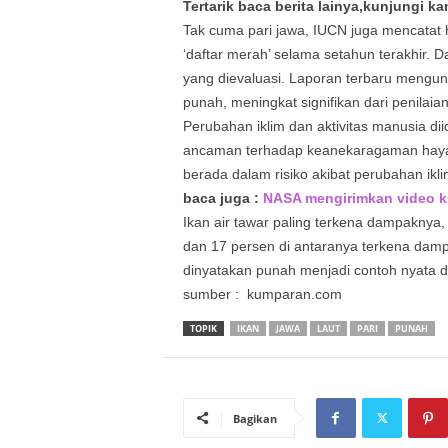
Tertarik baca berita lainya,kunjungi ka
Tak cuma pari jawa, IUCN juga mencatat
‘daftar merah’ selama setahun terakhir. D
yang dievaluasi. Laporan terbaru mengu
punah, meningkat signifikan dari penilaian
Perubahan iklim dan aktivitas manusia di
ancaman terhadap keanekaragaman hayati
berada dalam risiko akibat perubahan ikli
baca juga :
NASA mengirimkan video kuc
Ikan air tawar paling terkena dampakny
dan 17 persen di antaranya terkena damp
dinyatakan punah menjadi contoh nyata dar
sumber : kumparan.com
TOPIK
IKAN
JAWA
LAUT
PARI
PUNAH
Bagikan