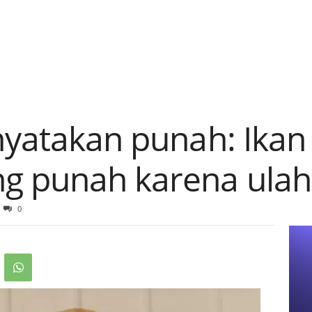
nyatakan punah: Ikan 
g punah karena ula
0