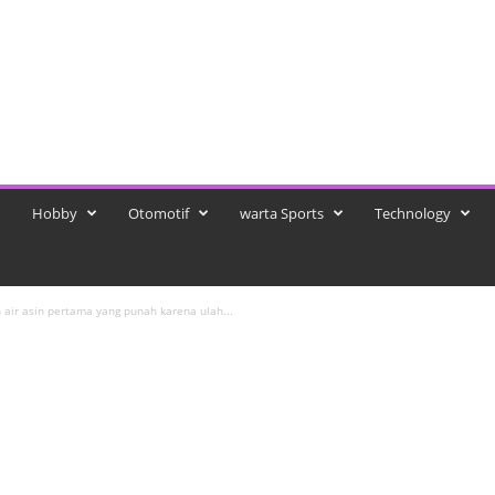
Hobby
Otomotif
warta Sports
Technology
 air asin pertama yang punah karena ulah...