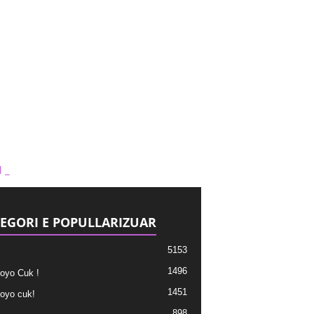
1_
EGORI E POPULLARIZUAR
5153
1496
oyo Cuk !
1451
oyo cuk!
898