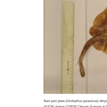
Ikan pari jawa (Urolophus javanicus) din
(IUCN) dalam COP28 Climate Summit di Du