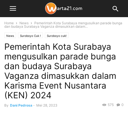
Home
News
Pemerintah Kota Surabaya mengusulkan parade bunga
dan budaya Surabaya Vaganza dimasukkan dalam...
News
Suroboyo Cuk !
Suroboyo cuk!
Pemerintah Kota Surabaya
mengusulkan parade bunga
dan budaya Surabaya
Vaganza dimasukkan dalam
Karisma Event Nusantara
(KEN) 2024
575
0
By
Dani Pedrosa
-
Mei 28, 2023