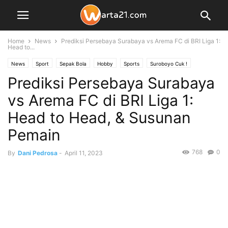
Home
News
Prediksi Persebaya Surabaya vs Arema FC di BRI Liga 1:
Head to...
News
Sport
Sepak Bola
Hobby
Sports
Suroboyo Cuk !
Prediksi Persebaya Surabaya
Suroboyo cuk!
warta Sports
vs Arema FC di BRI Liga 1:
Head to Head, & Susunan
Pemain
768
0
By
Dani Pedrosa
-
April 11, 2023