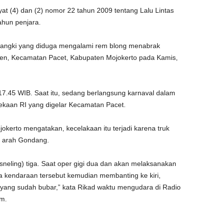
yat (4) dan (2) nomor 22 tahun 2009 tentang Lalu Lintas
hun penjara.
 tangki yang diduga mengalami rem blong menabrak
jen, Kecamatan Pacet, Kabupaten Mojokerto pada Kamis,
l 17.45 WIB. Saat itu, sedang berlangsung karnaval dalam
kaan RI yang digelar Kecamatan Pacet.
jokerto mengatakan, kecelakaan itu terjadi karena truk
e arah Gondang.
rsneling) tiga. Saat oper gigi dua dan akan melaksanakan
a kendaraan tersebut kemudian membanting ke kiri,
al yang sudah bubar,” kata Rikad waktu mengudara di Radio
m.