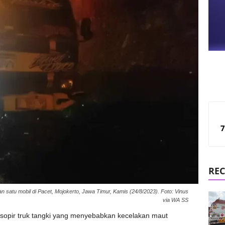
7
REC
 satu mobil di Pacet, Mojokerto, Jawa Timur, Kamis (24/8/2023). Foto: Vinus
via WA SS
 sopir truk tangki yang menyebabkan kecelakan maut