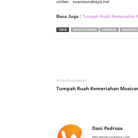
umber : suarasurabaya.net
Baca Juga :
Tumpah Ruah Kemeriahan
TOPIK
BWERITA TERKINI
KARNAVAL
MOJOKERT
Bagikan
Artikulli paraprak
Tumpah Ruah Kemeriahan Music
Dani Pedrosa
http://tagarsurabaya.com