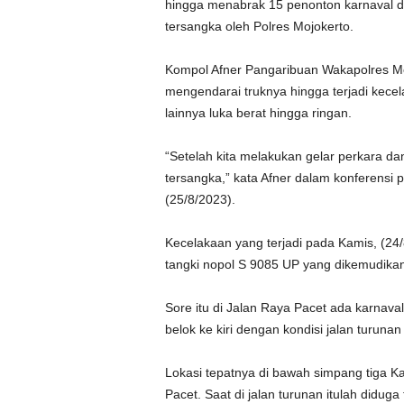
hingga menabrak 15 penonton karnaval d
tersangka oleh Polres Mojokerto.
Kompol Afner Pangaribuan Wakapolres Mo
mengendarai truknya hingga terjadi kec
lainnya luka berat hingga ringan.
“Setelah kita melakukan gelar perkara dan
tersangka,” kata Afner dalam konferensi p
(25/8/2023).
Kecelakaan yang terjadi pada Kamis, (24/8
tangki nopol S 9085 UP yang dikemudikan
Sore itu di Jalan Raya Pacet ada karnava
belok ke kiri dengan kondisi jalan turuna
Lokasi tepatnya di bawah simpang tiga K
Pacet. Saat di jalan turunan itulah didug