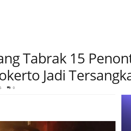
yang Tabrak 15 Penon
okerto Jadi Tersangk
6
0