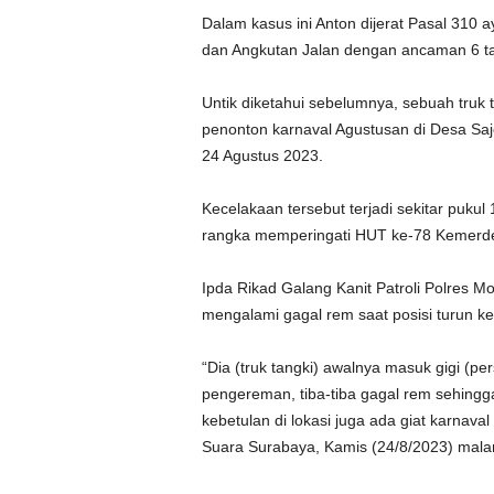
Dalam kasus ini Anton dijerat Pasal 310 a
dan Angkutan Jalan dengan ancaman 6 ta
Untik diketahui sebelumnya, sebuah truk
penonton karnaval Agustusan di Desa Sa
24 Agustus 2023.
Kecelakaan tersebut terjadi sekitar puku
rangka memperingati HUT ke-78 Kemerde
Ipda Rikad Galang Kanit Patroli Polres Mo
mengalami gagal rem saat posisi turun k
“Dia (truk tangki) awalnya masuk gigi (pe
pengereman, tiba-tiba gagal rem sehingg
kebetulan di lokasi juga ada giat karnav
Suara Surabaya, Kamis (24/8/2023) mala