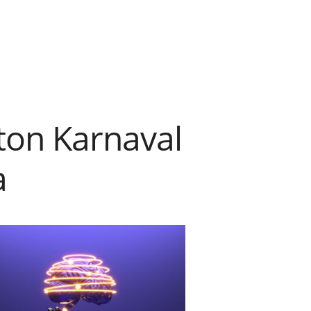
ton Karnaval
a