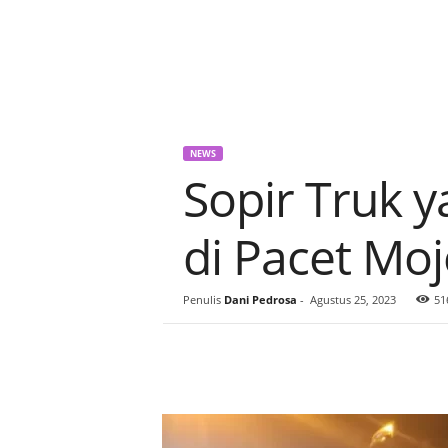
NEWS
Sopir Truk 
di Pacet Moj
Penulis
Dani Pedrosa
-
Agustus 25, 2023
51
Bagikan