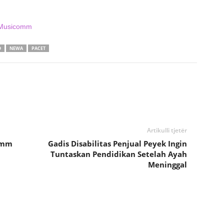
 Musicomm
O
NEWA
PACET
Artikulli tjetër
omm
Gadis Disabilitas Penjual Peyek Ingin
Tuntaskan Pendidikan Setelah Ayah
Meninggal