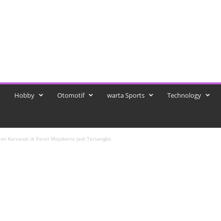
Hobby
Otomotif
warta Sports
Technology
on Karnaval di Pacet Mojokerto Jadi Tersangka