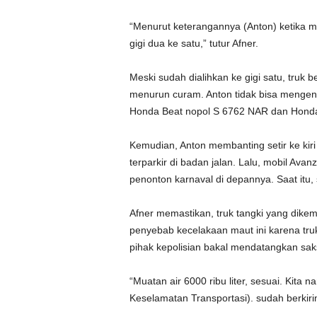
“Menurut keterangannya (Anton) ketika m
gigi dua ke satu,” tutur Afner.
Meski sudah dialihkan ke gigi satu, truk b
menurun curam. Anton tidak bisa mengen
Honda Beat nopol S 6762 NAR dan Honda
Kemudian, Anton membanting setir ke ki
terparkir di badan jalan. Lalu, mobil Av
penonton karnaval di depannya. Saat itu,
Afner memastikan, truk tangki yang dike
penyebab kecelakaan maut ini karena tru
pihak kepolisian bakal mendatangkan saksi
“Muatan air 6000 ribu liter, sesuai. Kita
Keselamatan Transportasi). sudah berkirim