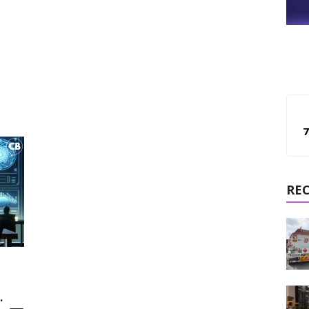
7
RE
.