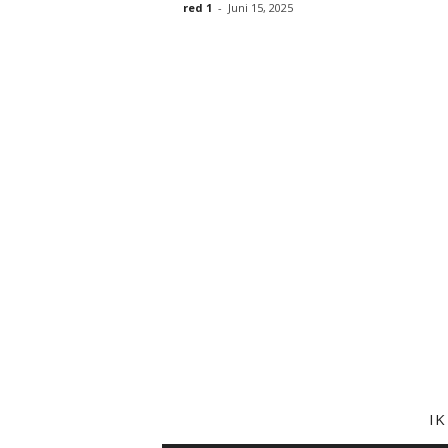
red 1
-
Juni 15, 2025
I