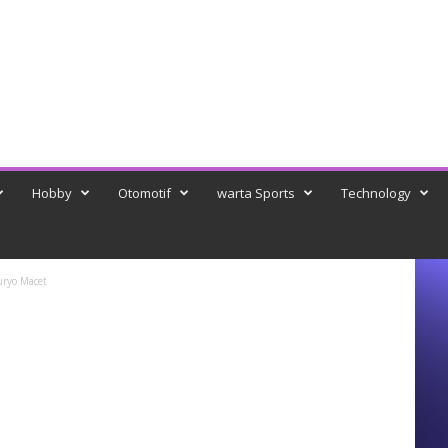
Hobby
Otomotif
warta Sports
Technology
ryo Macet