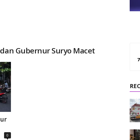
n dan Gubernur Suryo Macet
7
RE
nur
0