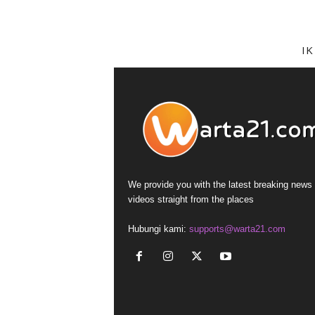
I
We provide you with the latest breaking news
videos straight from the places
Hubungi kami:
supports@warta21.com