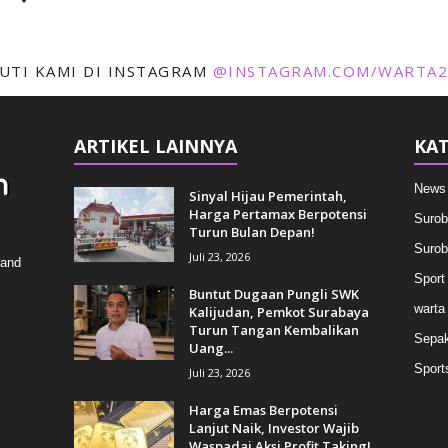
KUTI KAMI DI INSTAGRAM
@INSTAGRAM.COM/WARTA2
ARTIKEL LAINNYA
KAT
News
Sinyal Hijau Pemerintah,
Harga Pertamax Berpotensi
Surob
Turun Bulan Depan!
Surob
Juli 23, 2026
 and
Sport
Buntut Dugaan Pungli SWK
warta
Kalijudan, Pemkot Surabaya
Turun Tangan Kembalikan
Sepak
Uang...
Sport
Juli 23, 2026
Harga Emas Berpotensi
Lanjut Naik, Investor Wajib
Waspadai Aksi Profit Taking!