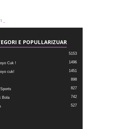
1_
EGORI E POPULLARIZUAR
5153
1496
oyo Cuk !
1451
oyo cuk!
898
827
 Sports
742
 Bola
527
s