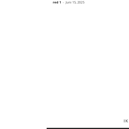
red 1
-
Juni 15, 2025
I