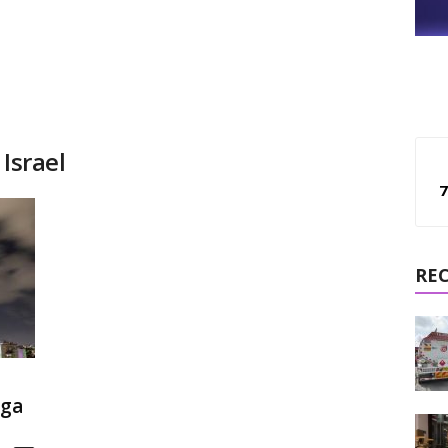
Israel
7
RE
gga