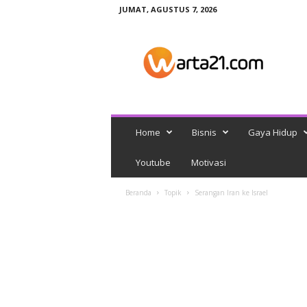
JUMAT, AGUSTUS 7, 2026
w
a
r
t
a
2
1
Home
Bisnis
Gaya Hidup
Youtube
Motivasi
Beranda
Topik
Serangan Iran ke Israel