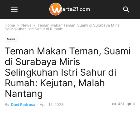
Home
News
Teman Makan Teman, Suami di Surabaya Miris
Selingkuhan Istri Sahur di Rumah:...
News
Teman Makan Teman, Suami
di Surabaya Miris
Selingkuhan Istri Sahur di
Rumah: Kejutan, Malah
Nantang
461
0
By
Dani Pedrosa
-
April 15, 2023