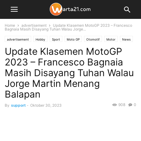
Home
advertisement
Update Klasemen MotoGP 2023 – Francesco
Bagnaia Masih Disayang Tuhan Walau Jorge...
advertisement
Hobby
Sport
Moto GP
Otomotif
Motor
News
Update Klasemen MotoGP
Bisnis
Warta Bisnis
2023 – Francesco Bagnaia
Masih Disayang Tuhan Walau
Jorge Martin Menang
Balapan
908
0
By
support
-
Oktober 30, 2023