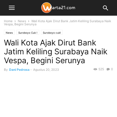
Home
News
Wali Kota Ajak Dirut Bank Jatim Keliling Surabaya Naik
Vespa, Begini Serunya
News
Suroboyo Cuk !
Suroboyo cuk!
Wali Kota Ajak Dirut Bank
Jatim Keliling Surabaya Naik
Vespa, Begini Serunya
525
0
By
Dani Pedrosa
-
Agustus 20, 2023