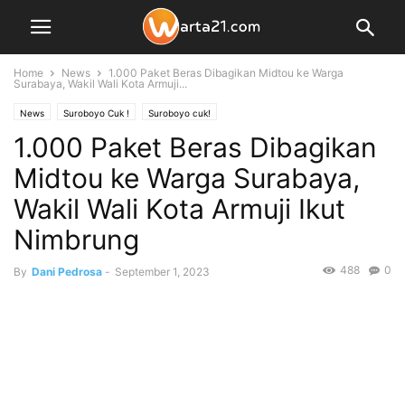
Home
News
1.000 Paket Beras Dibagikan Midtou ke Warga
Surabaya, Wakil Wali Kota Armuji...
News
Suroboyo Cuk !
Suroboyo cuk!
1.000 Paket Beras Dibagikan
Midtou ke Warga Surabaya,
Wakil Wali Kota Armuji Ikut
Nimbrung
488
0
By
Dani Pedrosa
-
September 1, 2023