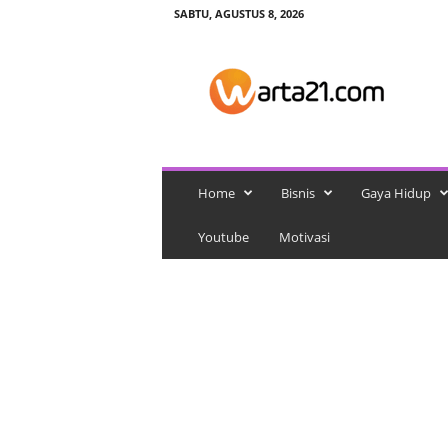
SABTU, AGUSTUS 8, 2026
w
a
r
t
a
2
1
Home
Bisnis
Gaya Hidup
Youtube
Motivasi