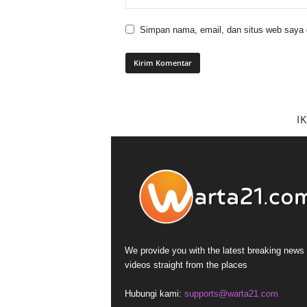
Simpan nama, email, dan situs web saya di
I
We provide you with the latest breaking news
videos straight from the places
Hubungi kami:
supports@warta21.com