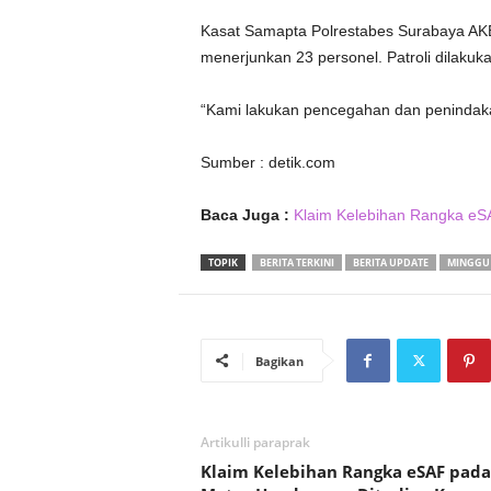
Kasat Samapta Polrestabes Surabaya AKB
menerjunkan 23 personel. Patroli dilakuk
“Kami lakukan pencegahan dan penindakan
Sumber : detik.com
Baca Juga :
Klaim Kelebihan Rangka eS
TOPIK
BERITA TERKINI
BERITA UPDATE
MINGGU 
Bagikan
Artikulli paraprak
Klaim Kelebihan Rangka eSAF pada