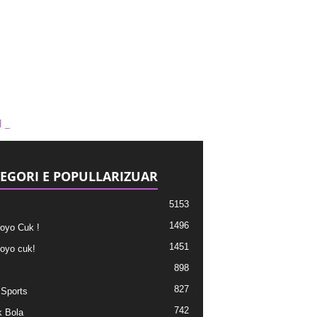
1_
EGORI E POPULLARIZUAR
5153
1496
oyo Cuk !
1451
oyo cuk!
898
827
 Sports
742
 Bola