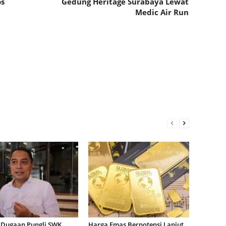
os
Gedung Heritage Surabaya Lewat
Medic Air Run
 Dugaan Pungli SWK
Harga Emas Berpotensi Lanjut