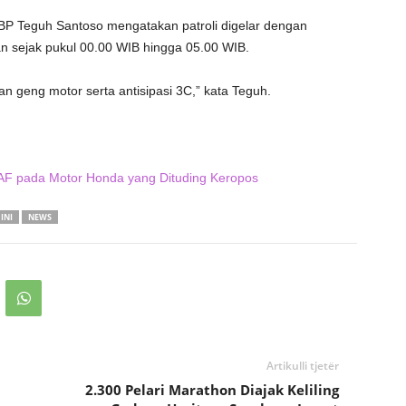
P Teguh Santoso mengatakan patroli digelar dengan
an sejak pukul 00.00 WIB hingga 05.00 WIB.
 geng motor serta antisipasi 3C,” kata Teguh.
AF pada Motor Honda yang Dituding Keropos
INI
NEWS
Artikulli tjetër
2.300 Pelari Marathon Diajak Keliling