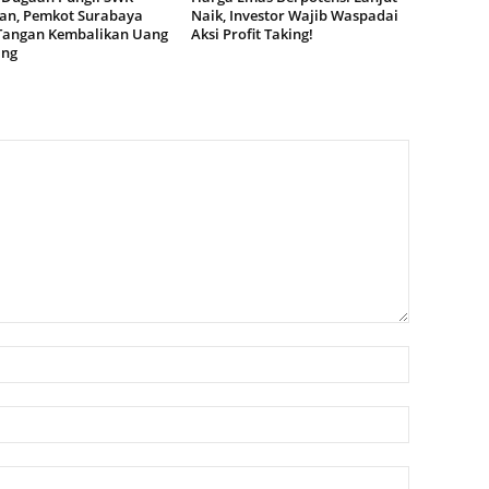
dan, Pemkot Surabaya
Naik, Investor Wajib Waspadai
Tangan Kembalikan Uang
Aksi Profit Taking!
ang