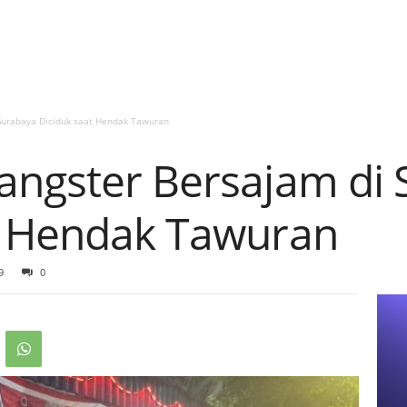
Surabaya Diciduk saat Hendak Tawuran
angster Bersajam di
t Hendak Tawuran
9
0