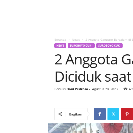
Beranda
News
2 Anggota Gangster Bersajam di 
NEWS
SUROBOYO CUK !
SUROBOYO CUK!
2 Anggota G
Diciduk saa
Penulis
Dani Pedrosa
-
Agustus 20, 2023
48
Bagikan