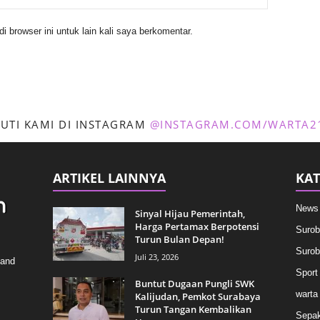
 browser ini untuk lain kali saya berkomentar.
KUTI KAMI DI INSTAGRAM
@INSTAGRAM.COM/WARTA2
ARTIKEL LAINNYA
KAT
News
Sinyal Hijau Pemerintah,
Harga Pertamax Berpotensi
Surob
Turun Bulan Depan!
Surob
Juli 23, 2026
 and
Sport
Buntut Dugaan Pungli SWK
warta
Kalijudan, Pemkot Surabaya
Turun Tangan Kembalikan
Sepak