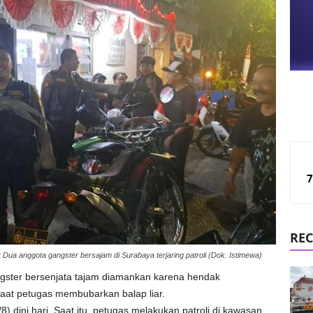
7
REC
: Dua anggota gangster bersajam di Surabaya terjaring patroli (Dok. Istimewa)
ster bersenjata tajam diamankan karena hendak
at petugas membubarkan balap liar.
 dini hari. Saat itu, petugas melakukan patroli di kawasan