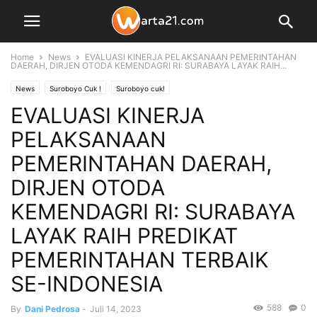
Home
News
EVALUASI KINERJA PELAKSANAAN PEMERINTAHAN
DAERAH, DIRJEN OTODA KEMENDAGRI RI: SURABAYA LAYAK RAIH...
News
Suroboyo Cuk !
Suroboyo cuk!
EVALUASI KINERJA
PELAKSANAAN
PEMERINTAHAN DAERAH,
DIRJEN OTODA
KEMENDAGRI RI: SURABAYA
LAYAK RAIH PREDIKAT
PEMERINTAHAN TERBAIK
SE-INDONESIA
588
0
By
Dani Pedrosa
-
Juli 14, 2023