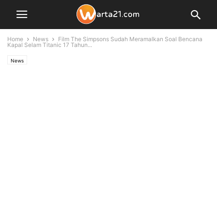
Home
News
Film The Simpsons Sudah Meramalkan Soal Bencana
Kapal Selam Titanic 17 Tahun...
News