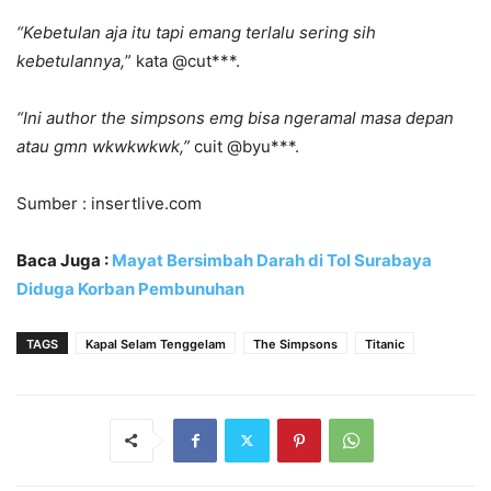
“Kebetulan aja itu tapi emang terlalu sering sih
kebetulannya,
” kata @cut***.
“Ini author the simpsons emg bisa ngeramal masa depan
atau gmn wkwkwkwk,”
cuit @byu***.
Sumber : insertlive.com
Baca Juga :
Mayat Bersimbah Darah di Tol Surabaya
Diduga Korban Pembunuhan
TAGS
Kapal Selam Tenggelam
The Simpsons
Titanic