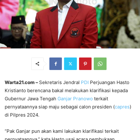
Warta21.com –
Sekretaris Jendral
PD
I
Perjuangan Hasto
Kristianto berencana bakal melakukan klarifikasi kepada
Gubernur Jawa Tengah
Ganj
ar
Pranowo
terkait
pernyataannya siap maju sebagai calon presiden (
capres
)
di Pilpres 2024.
“Pak Ganjar pun akan kami lakukan klarifikasi terkait
pernyataannya,” kata Hasto usai acara pembukaan