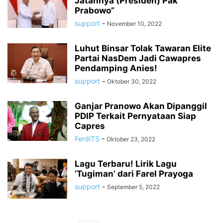
Jatahnya (Presiden) Pak
Prabowo”
support
-
November 10, 2022
Luhut Binsar Tolak Tawaran Elite
Partai NasDem Jadi Cawapres
Pendamping Anies!
support
-
Oktober 30, 2022
Ganjar Pranowo Akan Dipanggil
PDIP Terkait Pernyataan Siap
Capres
FerdiTS
-
Oktober 23, 2022
Lagu Terbaru! Lirik Lagu
‘Tugiman’ dari Farel Prayoga
support
-
September 5, 2022